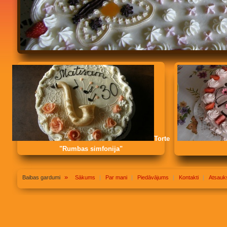
Torte
"Rumbas simfonija"
»
Baibas gardumi
Sākums
Par mani
Piedāvājums
Kontakti
Atsau